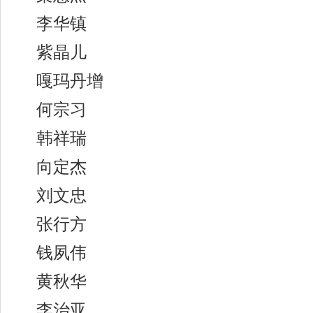
李华镇
紫晶儿
嘎玛丹增
何宗习
韩祥瑞
向定杰
刘文忠
张行方
钱夙伟
黄秋华
李治亚