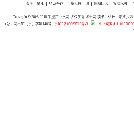
|
|
|
|
|
关于半壁江
联系合作
半壁江顾问团
编辑团队
投稿须知
Copyright
©
2008-2018
半壁江中文网
版权所有
读书网
读书
站长：豪斯拉风 投稿信箱
（总）网出证（京）字第140号
京ICP备09063710号-3
京公网安备1101020200