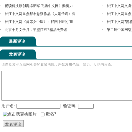
畅读科技原创再添新军 飞扬中文网并购魔力
长江中文网文舟
长江中文网重点都市悬疑作品《人魈传说》售
长江中文网重点
长江中文网《首席女中医》：找回中医的“世
长江中文网7部
北京十月文学月，半壁江VIP精品免费读
第二届中国网络
最新评论
发表评论
请自觉遵守互联网相关的政策法规，严禁发布色情、暴力、反动的言论。
用户名:
验证码:
匿名?
发表评论