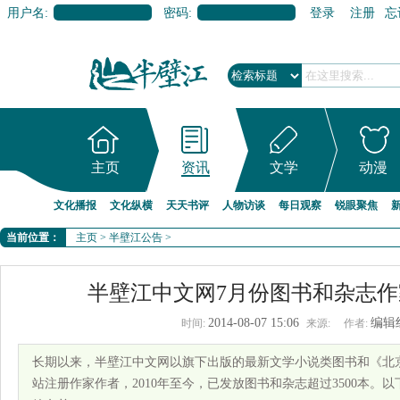
用户名:
密码:
登录
注册
忘
主页
资讯
文学
动漫
文化播报
文化纵横
天天书评
人物访谈
每日观察
锐眼聚焦
当前位置：
主页
>
半壁江公告
>
半壁江中文网7月份图书和杂志
2014-08-07 15:06
编辑
时间:
来源:
作者:
长期以来，半壁江中文网以旗下出版的最新文学小说类图书和《北
站注册作家作者，2010年至今，已发放图书和杂志超过3500本。