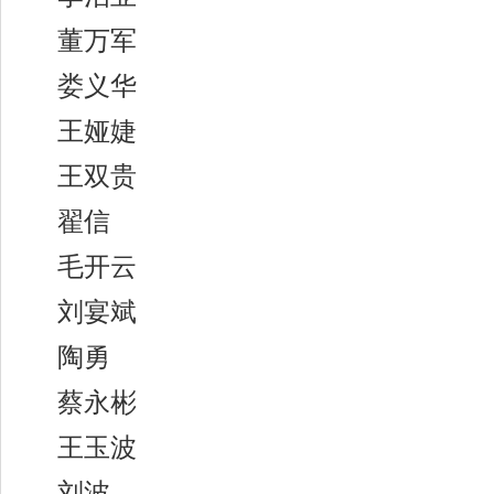
董万军
娄义华
王娅婕
王双贵
翟信
毛开云
刘宴斌
陶勇
蔡永彬
王玉波
刘波