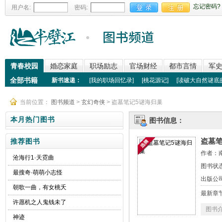
忘记密码?
用户名:
密码:
青春校园
婚恋家庭
职场励志
官场财经
都市言情
军
全部书籍
新书速递：
[
我的职场回忆录
]
[
桃花源记
]
[
读破大自然谜底
当前位置：
图书频道
>
玄幻奇侠
> 盗墓笔记5谜海归巢
本月热门图书
图书信息：
盗墓
推荐图书
作者：
沧海行1·天霓曲
图书状
最搜奇·萌萌小志怪
出版公
朝歌一曲，有女桃夭
最新章
许愿机之人鬼钱未了
图书
神迹