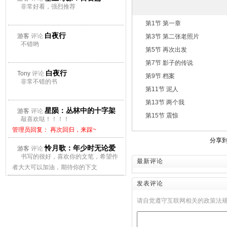
非常好看，强烈推荐
第1节 第一章
白夜行
游客
评论
第3节 第二张老照片
不错哟
第5节 再次出发
第7节 影子的传说
白夜行
Tony
评论
第9节 档案
非常不错的书
第11节 泥人
第13节 两个我
星陨：丛林中的十字架
游客
评论
第15节 震惊
敲喜欢哒！！！！
管理员回复： 再次回归，来踩~
分享
怜月歌：年少时无论爱
游客
评论
书写的很好，喜欢你的文笔，希望作
最新评论
上谁都会痛
者大大可以加油，期待你的下文
管理员回复： 再次回归，来踩~
发表评论
请自觉遵守互联网相关的政策法