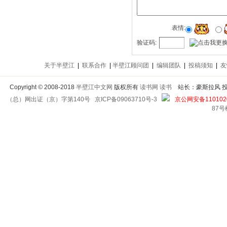
表情:
验证码:
关于半壁江
|
联系合作
|
半壁江顾问团
|
编辑团队
|
投稿须知
|
友
Copyright
©
2008-2018
半壁江中文网
版权所有
读书网
读书
站长：豪斯拉风 投稿信箱
（总）网出证（京）字第140号
京ICP备09063710号-3
京公网安备1101020
87