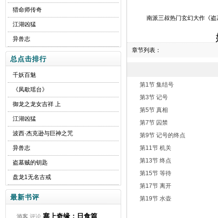
猎命师传奇
南派三叔热门玄幻大作《盗墓
江湖凶猛
异兽志
章节列表：
总点击排行
千妖百魅
第1节 集结号
《凤歇瑶台》
第3节 记号
御龙之龙女吉祥 上
第5节 真相
江湖凶猛
第7节 囚禁
波西·杰克逊与巨神之咒
第9节 记号的终点
异兽志
第11节 机关
第13节 终点
盗墓贼的钥匙
第15节 等待
盘龙1无名古戒
第17节 离开
最新书评
第19节 水壶
塞上奇缘：日食篇
游客
评论