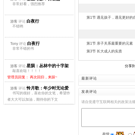
非常好看，强烈推荐
第1节 遇见孩子，遇见更好的
白夜行
游客
评论
不错哟
白夜行
第1节 亲子关系最重要的元素
Tony
评论
非常不错的书
第3节 长大成人的实质
星陨：丛林中的十字架
游客
评论
分享
敲喜欢哒！！！！
管理员回复： 再次回归，来踩~
最新评论
怜月歌：年少时无论爱
游客
评论
发表评论
书写的很好，喜欢你的文笔，希望作
上谁都会痛
者大大可以加油，期待你的下文
请自觉遵守互联网相关的政策法
管理员回复： 再次回归，来踩~
表情: