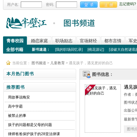
忘记密码?
用户名:
密码:
青春校园
婚恋家庭
职场励志
官场财经
都市言情
军
全部书籍
新书速递：
[
我的职场回忆录
]
[
桃花源记
]
[
读破大自然谜底
当前位置：
图书频道
>
儿童教育
> 遇见孩子，遇见更好的自己
本月热门图书
图书信息：
遇见
推荐图书
作者：
用故事说晚安
图书状
高中学霸
出版公
被禁止的事
最新章
孩子的问题都是父母的问题
图书
律师爸爸保护孩子的28堂法律课