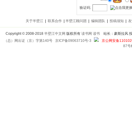
验证码:
关于半壁江
|
联系合作
|
半壁江顾问团
|
编辑团队
|
投稿须知
|
友
Copyright
©
2008-2018
半壁江中文网
版权所有
读书网
读书
站长：豪斯拉风 投稿信箱
（总）网出证（京）字第140号
京ICP备09063710号-3
京公网安备1101020
87