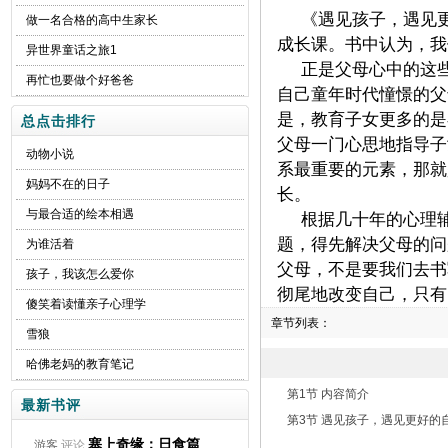
《遇见孩子，遇见
做一名合格的高中生家长
成长课。书中认为，我
异世界童话之旅1
正是父母心中的这
再忙也要做个好爸爸
自己童年时代憧憬的父
是，教育子女更多的是
总点击排行
父母一门心思地指导子
动物小说
系最重要的元素，那就
妈妈不在的日子
长。
与最合适的绘本相遇
根据几十年的心理
题，得先解决父母的问
为谁活着
父母，不是要我们去书
孩子，我该怎么爱你
彻尾地改变自己，只有
傻笑着读懂亲子心理学
章节列表：
雪狼
哈佛老妈的教育笔记
第1节 内容简介
最新书评
第3节 遇见孩子，遇见更好的
塞上奇缘：日食篇
游客
评论