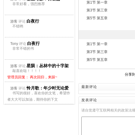
第1节 第一章
非常好看，强烈推荐
第3节 第三章
第5节 第五章
白夜行
游客
评论
不错哟
白夜行
Tony
评论
第1节 第一章
非常不错的书
第3节 第三章
第5节 第五章
星陨：丛林中的十字架
游客
评论
敲喜欢哒！！！！
分享
管理员回复： 再次回归，来踩~
最新评论
怜月歌：年少时无论爱
游客
评论
书写的很好，喜欢你的文笔，希望作
上谁都会痛
者大大可以加油，期待你的下文
发表评论
管理员回复： 再次回归，来踩~
请自觉遵守互联网相关的政策法