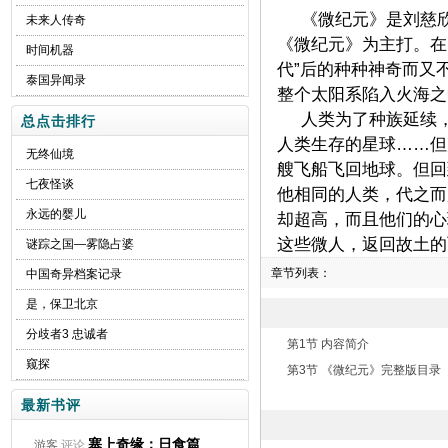
《微纪元》是刘慈
未来人传奇
《微纪元》为主打。在
时间机器
代”后的种种神奇而又
泰国异闻录
整个太阳系陷入火海之
人类为了种族延续
总点击排行
人类生存的星球……但
无终仙境
艘飞船飞回地球。但回
七夜怪谈
他相同的人类，代之而
永远的婴儿
却超高，而且他们的心
这些微人，返回故土
谜踪之国—雾隐占婆
章节列表：
中国奇异档案记录
是，保卫北京
分歧者3 忠诚者
第1节 内容简介
窥探
第3节 《微纪元》完整版目录
最新书评
塞上奇缘：日食篇
游客
评论