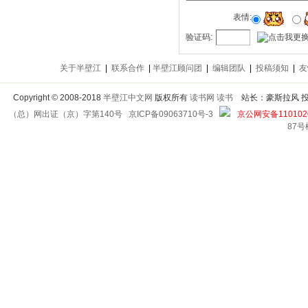
表情:
验证码:
关于半壁江
|
联系合作
|
半壁江顾问团
|
编辑团队
|
投稿须知
|
友
Copyright
©
2008-2018
半壁江中文网
版权所有
读书网
读书
站长：豪斯拉风 投稿信箱
（总）网出证（京）字第140号
京ICP备09063710号-3
京公网安备1101020
87