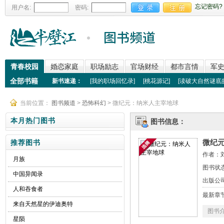
忘记密码?
用户名:
密码:
青春校园
婚恋家庭
职场励志
官场财经
都市言情
军
全部书籍
新书速递：
[
我的职场回忆录
]
[
桃花源记
]
[
读破大自然谜底
当前位置：
图书频道
>
恐怖科幻
> 微纪元：纳米人主宰地球
本月热门图书
图书信息：
微纪
推荐图书
作者：
月族
图书状
中国异闻录
出版公
人和吞食者
最新章
来自天然星的伊迪奥特
图书
星陨