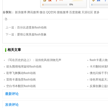
0%
分享到：
新浪微博
腾讯微博
微信
QQ空间
搜狐微博
百度搜藏
天涯社区
更多
上一篇：
百分比进度条flash动画
下一篇：
爱情公寓美嘉flash形象
相关文章
《写在历史的边上》：说传统风俗润物无声
flash卡通
箭头围绕地球旋转flash动画
卡片翻转掉落fl
彩带飞舞飘动flash动画
佛光闪烁千手佛
雷雨卡通场景flash动画
绿色草地蓝天太
空白书本翻页flash动画
反腐创廉公益广
最新评论
发表评论