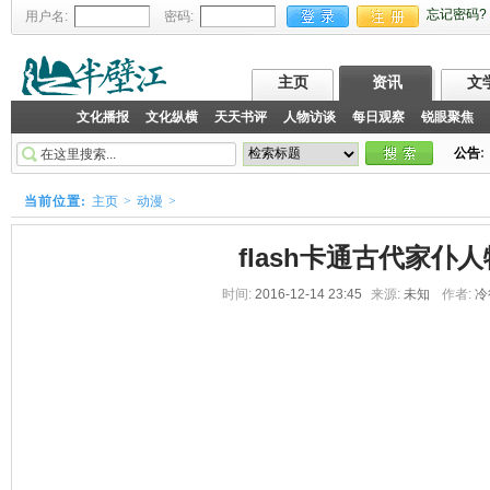
忘记密码?
用户名:
密码:
主页
资讯
文
文化播报
文化纵横
天天书评
人物访谈
每日观察
锐眼聚焦
公告
:
当前位置:
主页
>
动漫
>
flash卡通古代家仆
时间:
2016-12-14 23:45
来源:
未知
作者:
冷