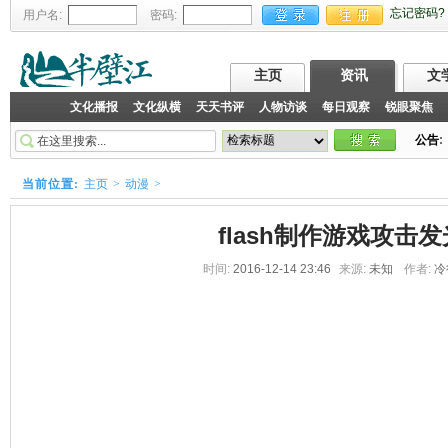
忘记密码?
用户名:
密码:
主页
资讯
文
文化播报
文化纵横
天天书评
人物访谈
每日观察
锐眼聚焦
公告
:
当前位置:
主页
>
动漫
>
flash制作游戏攻击
时间:
2016-12-14 23:46
来源:
未知
作者:
冷