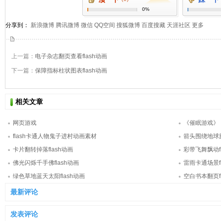
0%
分享到：
新浪微博
腾讯微博
微信
QQ空间
搜狐微博
百度搜藏
天涯社区
更多
上一篇：
电子杂志翻页查看flash动画
下一篇：
保障指标柱状图表flash动画
相关文章
网页游戏
《催眠游戏》
flash卡通人物鬼子进村动画素材
箭头围绕地球旋
卡片翻转掉落flash动画
彩带飞舞飘动fl
佛光闪烁千手佛flash动画
雷雨卡通场景fl
绿色草地蓝天太阳flash动画
空白书本翻页fl
最新评论
发表评论