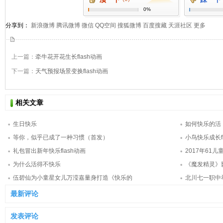
0%
分享到：
新浪微博
腾讯微博
微信
QQ空间
搜狐微博
百度搜藏
天涯社区
更多
上一篇：
牵牛花开花生长flash动画
下一篇：
天气预报场景变换flash动画
相关文章
生日快乐
如何快乐的活
等你，似乎已成了一种习惯（首发）
小鸟快乐成长f
礼包冒出新年快乐flash动画
2017年61儿
为什么活得不快乐
《魔发精灵》
伍碧仙为小童星女儿万滢嘉量身打造《快乐的
北川七一职中
最新评论
发表评论