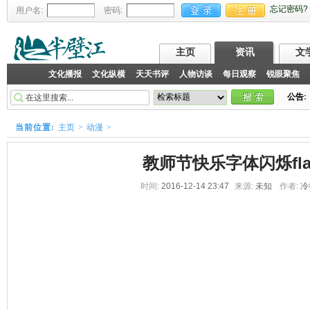
忘记密码?
用户名:
密码:
主页
资讯
文
文化播报
文化纵横
天天书评
人物访谈
每日观察
锐眼聚焦
公告
:
当前位置:
主页
>
动漫
>
教师节快乐字体闪烁fla
时间:
2016-12-14 23:47
来源:
未知
作者:
冷