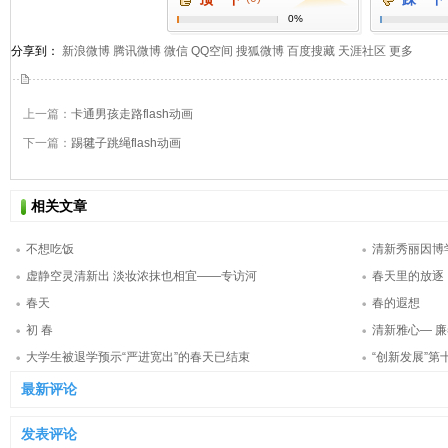
0%
分享到：
新浪微博
腾讯微博
微信
QQ空间
搜狐微博
百度搜藏
天涯社区
更多
上一篇：
卡通男孩走路flash动画
下一篇：
踢毽子跳绳flash动画
相关文章
不想吃饭
清新秀丽因博
虚静空灵清新出 淡妆浓抹也相宜——专访河
春天里的放逐
春天
春的遐想
初 春
清新雅心— 
大学生被退学预示“严进宽出”的春天已结束
“创新发展”
最新评论
发表评论