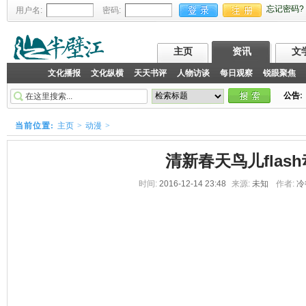
忘记密码?
用户名:
密码:
主页
资讯
文
文化播报
文化纵横
天天书评
人物访谈
每日观察
锐眼聚焦
公告
:
当前位置:
主页
>
动漫
>
清新春天鸟儿flas
时间:
2016-12-14 23:48
来源:
未知
作者:
冷