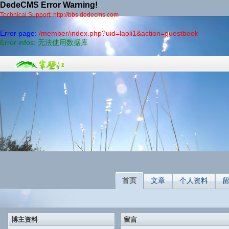
DedeCMS Error Warning!
Technical Support: http://bbs.dedecms.com
Error page:
/member/index.php?uid=laoli1&action=guestbook
Error infos: 无法使用数据库
首页
文章
个人资料
博主资料
留言