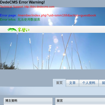
DedeCMS Error Warning!
Technical Support: http://bbs.dedecms.com
Error page:
/member/index.php?uid=smm166&action=guestbook
Error infos: 无法使用数据库
首页
文章
个人资料
博主资料
留言