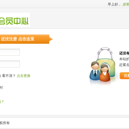
早上好，
游
还没注册 点击这里
还没
本站
赶紧
看不清？
点击更换
注
时
码？
 版权所有