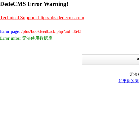
DedeCMS Error Warning!
Technical Support: http://bbs.dedecms.com
Error page:
/plus/bookfeedback.php?aid=3643
Error infos: 无法使用数据库
无法
如果你的浏