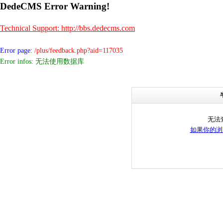
DedeCMS Error Warning!
Technical Support: http://bbs.dedecms.com
Error page:
/plus/feedback.php?aid=117035
Error infos: 无法使用数据库
无法
如果你的浏