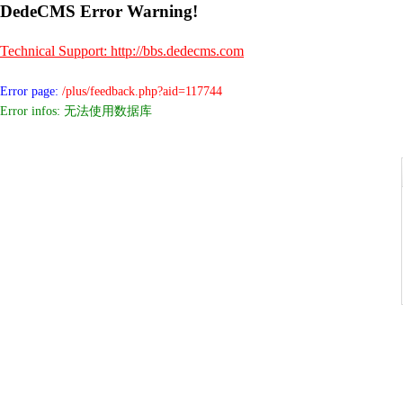
DedeCMS Error Warning!
Technical Support: http://bbs.dedecms.com
Error page:
/plus/feedback.php?aid=117744
Error infos: 无法使用数据库