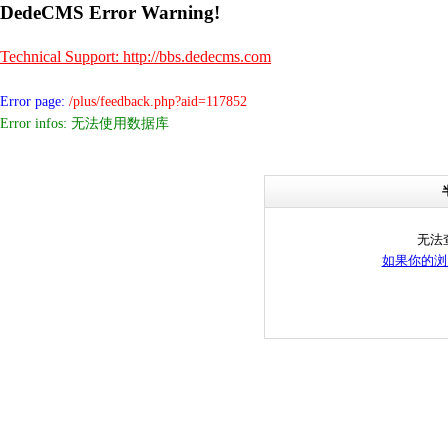
DedeCMS Error Warning!
Technical Support: http://bbs.dedecms.com
Error page:
/plus/feedback.php?aid=117852
Error infos: 无法使用数据库
无法
如果你的浏