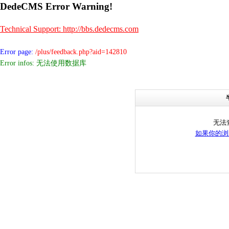
DedeCMS Error Warning!
Technical Support: http://bbs.dedecms.com
Error page:
/plus/feedback.php?aid=142810
Error infos: 无法使用数据库
无法
如果你的浏