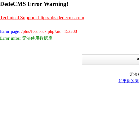
DedeCMS Error Warning!
Technical Support: http://bbs.dedecms.com
Error page:
/plus/feedback.php?aid=152200
Error infos: 无法使用数据库
无法
如果你的浏