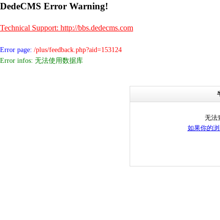
DedeCMS Error Warning!
Technical Support: http://bbs.dedecms.com
Error page:
/plus/feedback.php?aid=153124
Error infos: 无法使用数据库
无法
如果你的浏