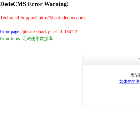
DedeCMS Error Warning!
Technical Support: http://bbs.dedecms.com
Error page:
/plus/feedback.php?aid=184112
Error infos: 无法使用数据库
无法
如果你的浏