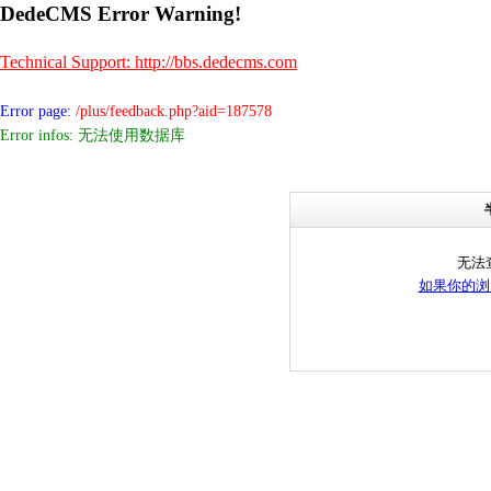
DedeCMS Error Warning!
Technical Support: http://bbs.dedecms.com
Error page:
/plus/feedback.php?aid=187578
Error infos: 无法使用数据库
无法
如果你的浏