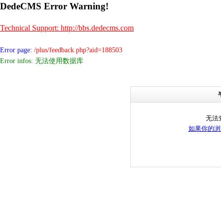
DedeCMS Error Warning!
Technical Support: http://bbs.dedecms.com
Error page:
/plus/feedback.php?aid=188503
Error infos: 无法使用数据库
无法
如果你的浏