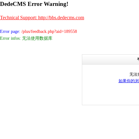
DedeCMS Error Warning!
Technical Support: http://bbs.dedecms.com
Error page:
/plus/feedback.php?aid=189558
Error infos: 无法使用数据库
无法
如果你的浏