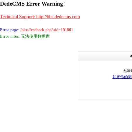
DedeCMS Error Warning!
Technical Support: http://bbs.dedecms.com
Error page:
/plus/feedback.php?aid=191861
Error infos: 无法使用数据库
无法
如果你的浏