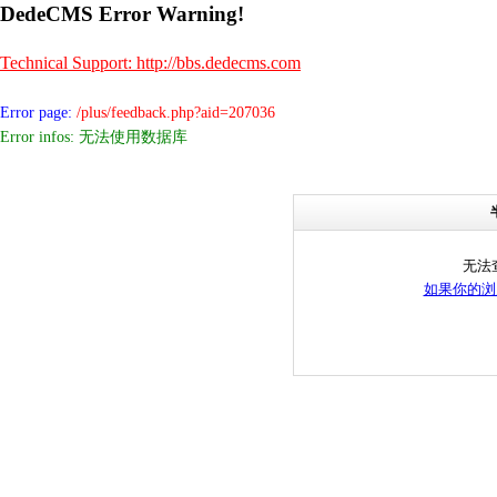
DedeCMS Error Warning!
Technical Support: http://bbs.dedecms.com
Error page:
/plus/feedback.php?aid=207036
Error infos: 无法使用数据库
无法
如果你的浏