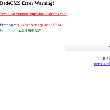
DedeCMS Error Warning!
Technical Support: http://bbs.dedecms.com
Error page:
/plus/feedback.php?aid=227634
Error infos: 无法使用数据库
无法
如果你的浏