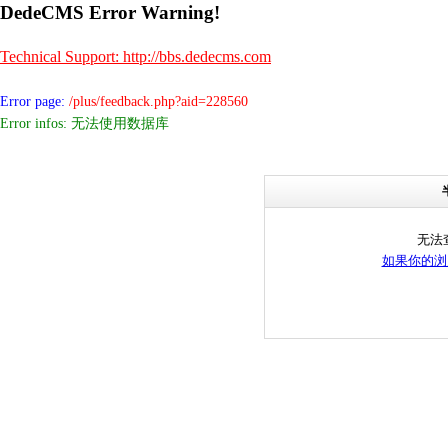
DedeCMS Error Warning!
Technical Support: http://bbs.dedecms.com
Error page:
/plus/feedback.php?aid=228560
Error infos: 无法使用数据库
无法
如果你的浏