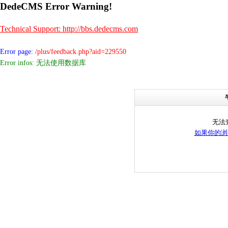
DedeCMS Error Warning!
Technical Support: http://bbs.dedecms.com
Error page:
/plus/feedback.php?aid=229550
Error infos: 无法使用数据库
无法
如果你的浏