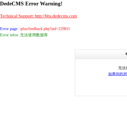
DedeCMS Error Warning!
Technical Support: http://bbs.dedecms.com
Error page:
/plus/feedback.php?aid=229811
Error infos: 无法使用数据库
无法
如果你的浏