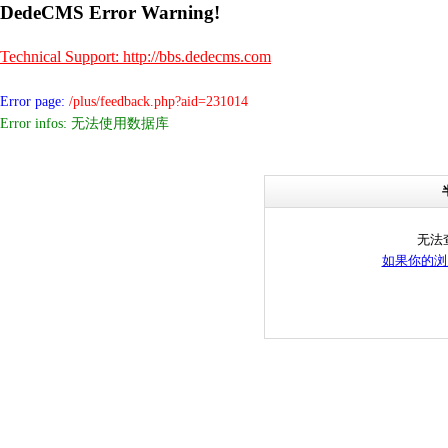
DedeCMS Error Warning!
Technical Support: http://bbs.dedecms.com
Error page:
/plus/feedback.php?aid=231014
Error infos: 无法使用数据库
无法
如果你的浏