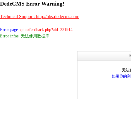
DedeCMS Error Warning!
Technical Support: http://bbs.dedecms.com
Error page:
/plus/feedback.php?aid=231914
Error infos: 无法使用数据库
无法
如果你的浏