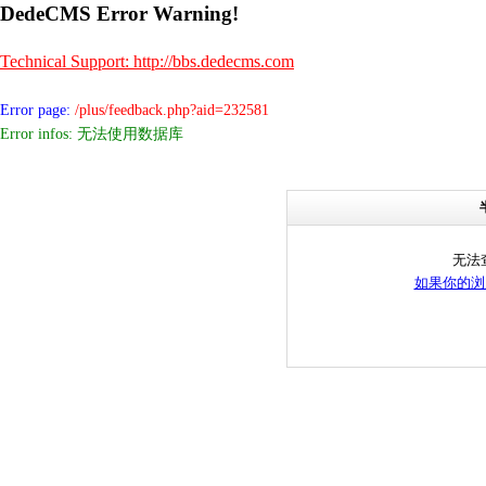
DedeCMS Error Warning!
Technical Support: http://bbs.dedecms.com
Error page:
/plus/feedback.php?aid=232581
Error infos: 无法使用数据库
无法
如果你的浏