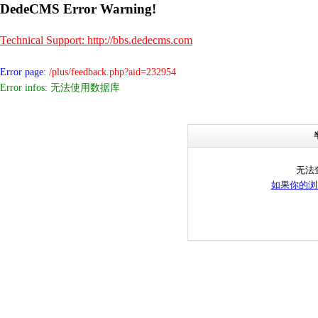
DedeCMS Error Warning!
Technical Support: http://bbs.dedecms.com
Error page:
/plus/feedback.php?aid=232954
Error infos: 无法使用数据库
无法
如果你的浏