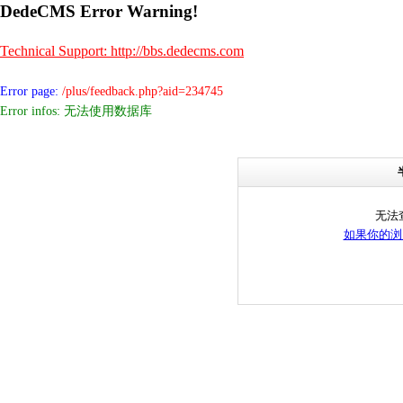
DedeCMS Error Warning!
Technical Support: http://bbs.dedecms.com
Error page:
/plus/feedback.php?aid=234745
Error infos: 无法使用数据库
无法
如果你的浏