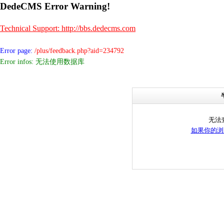
DedeCMS Error Warning!
Technical Support: http://bbs.dedecms.com
Error page:
/plus/feedback.php?aid=234792
Error infos: 无法使用数据库
无法
如果你的浏