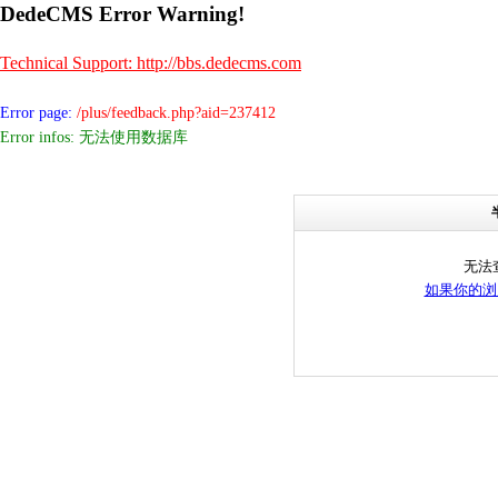
DedeCMS Error Warning!
Technical Support: http://bbs.dedecms.com
Error page:
/plus/feedback.php?aid=237412
Error infos: 无法使用数据库
无法
如果你的浏