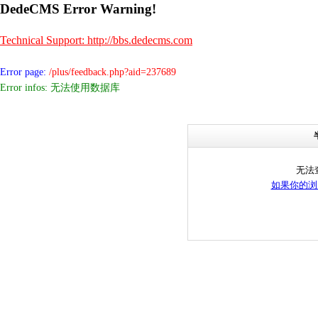
DedeCMS Error Warning!
Technical Support: http://bbs.dedecms.com
Error page:
/plus/feedback.php?aid=237689
Error infos: 无法使用数据库
无法
如果你的浏