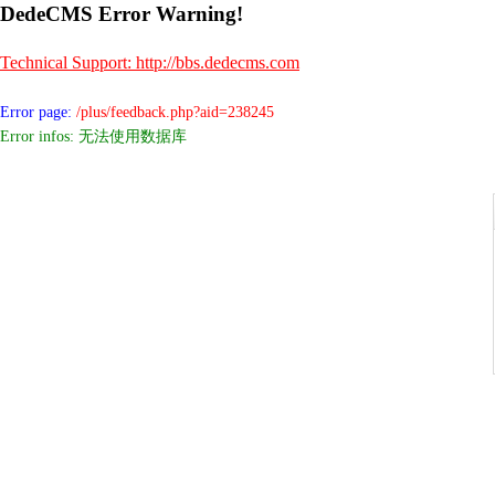
DedeCMS Error Warning!
Technical Support: http://bbs.dedecms.com
Error page:
/plus/feedback.php?aid=238245
Error infos: 无法使用数据库