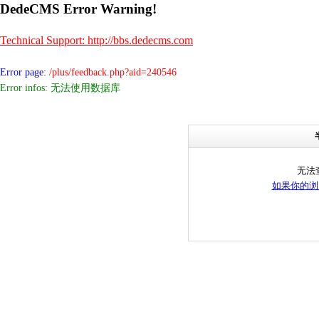
DedeCMS Error Warning!
Technical Support: http://bbs.dedecms.com
Error page:
/plus/feedback.php?aid=240546
Error infos: 无法使用数据库
无法
如果你的浏