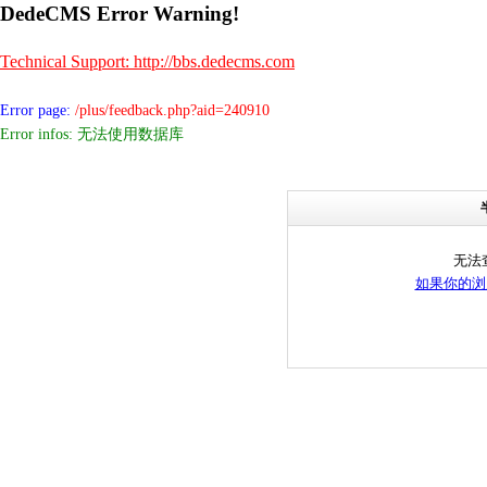
DedeCMS Error Warning!
Technical Support: http://bbs.dedecms.com
Error page:
/plus/feedback.php?aid=240910
Error infos: 无法使用数据库
无法
如果你的浏