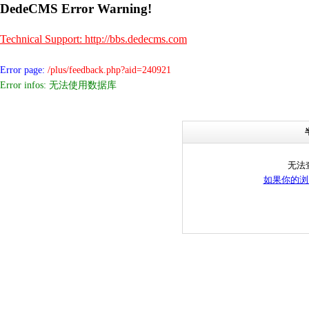
DedeCMS Error Warning!
Technical Support: http://bbs.dedecms.com
Error page:
/plus/feedback.php?aid=240921
Error infos: 无法使用数据库
无法
如果你的浏