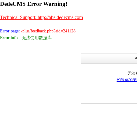
DedeCMS Error Warning!
Technical Support: http://bbs.dedecms.com
Error page:
/plus/feedback.php?aid=241128
Error infos: 无法使用数据库
无法
如果你的浏