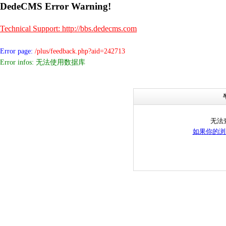
DedeCMS Error Warning!
Technical Support: http://bbs.dedecms.com
Error page:
/plus/feedback.php?aid=242713
Error infos: 无法使用数据库
无法
如果你的浏