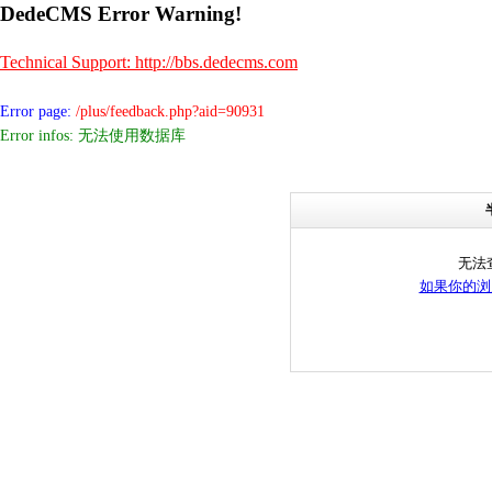
DedeCMS Error Warning!
Technical Support: http://bbs.dedecms.com
Error page:
/plus/feedback.php?aid=90931
Error infos: 无法使用数据库
无法
如果你的浏