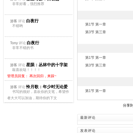
非常好看，强烈推荐
白夜行
游客
评论
第1节 第一章
不错哟
第3节 第三章
白夜行
Tony
评论
非常不错的书
第1节 第一章
星陨：丛林中的十字架
游客
评论
第3节 第三章
敲喜欢哒！！！！
管理员回复： 再次回归，来踩~
怜月歌：年少时无论爱
游客
评论
第1节 第一章
书写的很好，喜欢你的文笔，希望作
上谁都会痛
者大大可以加油，期待你的下文
管理员回复： 再次回归，来踩~
分享
最新评论
发表评论