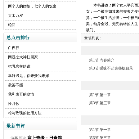
本书讲述了两个女人平凡而
两个人的婚姻，七个人的饭桌
女；一个被突如其来的丧夫之变
太太万岁
异，一个被生活折腾，一个被自
美，动身全毁。兜兜转转的人生
轮回
敲门。
总点击排行
章节列表：
白夜行
网游之大神扛回家
第1节 内容简介
把乳房交给谁
第3节 暧昧不起完整版目录
幸好遇见，你未娶我未嫁
欲罢不能
我和表哥的孽情
第1节 第一章
第3节 第三章
怜月歌
枪与玫瑰的使用方法
最新书评
第1节 第一章
塞上奇缘：日食篇
第3节 第三章
游客
评论