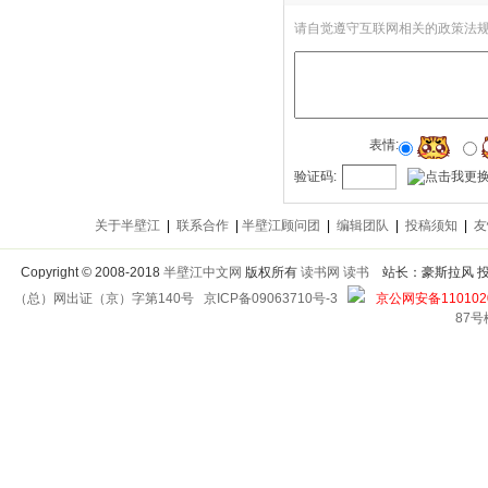
请自觉遵守互联网相关的政策法
表情:
验证码:
关于半壁江
|
联系合作
|
半壁江顾问团
|
编辑团队
|
投稿须知
|
友
Copyright
©
2008-2018
半壁江中文网
版权所有
读书网
读书
站长：豪斯拉风 投稿信箱
（总）网出证（京）字第140号
京ICP备09063710号-3
京公网安备1101020
87