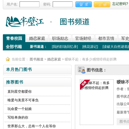
忘记密码?
用户名:
密码:
青春校园
婚恋家庭
职场励志
官场财经
都市言情
军
全部书籍
新书速递：
[
我的职场回忆录
]
[
桃花源记
]
[
读破大自然谜底
当前位置：
图书频道
>
婚恋家庭
> 暧昧不起：有多少感情经得起折腾
本月热门图书
图书信息：
暧昧
推荐图书
作者：
直到星空都爱你
图书状
唯爱与美景不可辜负
出版公
玩命爱一个姑娘
最新章
写给单身的你
图书
世界那么大，总有一个人在等你