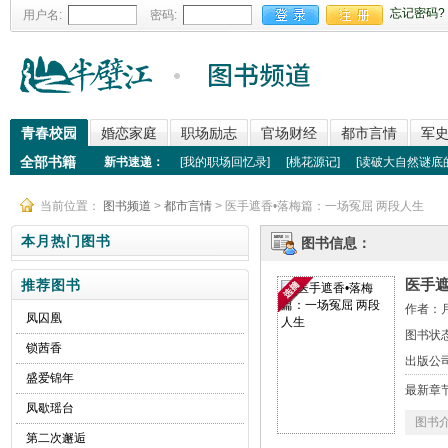
忘记密码?
用户名:
密码:
青春校园
婚恋家庭
职场励志
官场财经
都市言情
军
全部书籍
新书速递：
[
我的职场回忆录
]
[
桃花源记
]
[
读破大自然谜底
当前位置：
图书频道
>
都市言情
> 医手遮香•落梅篇：一场冤屈 两段人生
本月热门图书
图书信息：
医手遮
推荐图书
作者：
凤囚凰
图书状
锁茜香
出版公
盛爱锦年
最新章
凤歇瑶台
图书
第二次邂逅