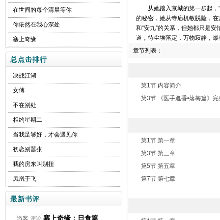
从她踏入京城的第一步起，
在世间的每个清晨等你
的秘密，她从寺庙机敏脱险，在
你依然在我心深处
和“安九”的关系，但她都只是安
道，待尘埃落定，万物寂静，最
塞上奇缘
章节列表：
总点击排行
决战江湖
第1节 内容简介
女傅
第3节 《医手遮香•落梅篇》
不在别处
相约星期二
当我足够好，才会遇见你
第1节 第一章
初恋别嚣张
第3节 第三章
我的房东叫别扭
第5节 第五章
凤凰于飞
第7节 第七章
最新书评
塞上奇缘：日食篇
游客
评论