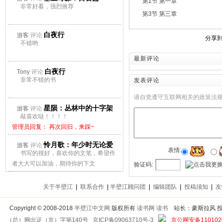
第1节 第一章
非常好看，强烈推荐
第3节 第三章
白夜行
游客
评论
分享
不错哟
最新评论
白夜行
Tony
评论
非常不错的书
发表评论
请自觉遵守互联网相关的政策法
星陨：丛林中的十字架
游客
评论
敲喜欢哒！！！！
管理员回复： 再次回归，来踩~
怜月歌：年少时无论爱
游客
评论
表情:
书写的很好，喜欢你的文笔，希望作
上谁都会痛
者大大可以加油，期待你的下文
验证码:
管理员回复： 再次回归，来踩~
关于半壁江
|
联系合作
|
半壁江顾问团
|
编辑团队
|
投稿须知
|
友
Copyright
©
2008-2018
半壁江中文网
版权所有
读书网
读书
站长：豪斯拉风 投稿信箱
（总）网出证（京）字第140号
京ICP备09063710号-3
京公网安备1101020