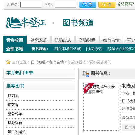
忘记密码?
用户名:
密码:
青春校园
婚恋家庭
职场励志
官场财经
都市言情
军
全部书籍
新书速递：
[
我的职场回忆录
]
[
桃花源记
]
[
读破大自然谜底
当前位置：
图书频道
>
都市言情
> 初恋别嚣张：爱都需要勇气
本月热门图书
图书信息：
初恋
推荐图书
作者：
凤囚凰
图书状
锁茜香
出版公
盛爱锦年
最新章
凤歇瑶台
图书
第二次邂逅