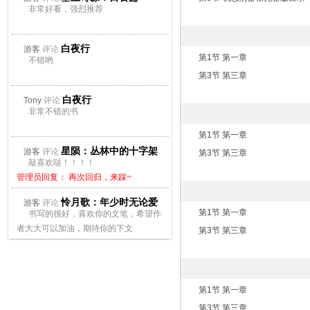
非常好看，强烈推荐
白夜行
游客
评论
第1节 第一章
不错哟
第3节 第三章
白夜行
Tony
评论
非常不错的书
第1节 第一章
星陨：丛林中的十字架
游客
评论
第3节 第三章
敲喜欢哒！！！！
管理员回复： 再次回归，来踩~
怜月歌：年少时无论爱
游客
评论
第1节 第一章
书写的很好，喜欢你的文笔，希望作
上谁都会痛
者大大可以加油，期待你的下文
第3节 第三章
管理员回复： 再次回归，来踩~
第1节 第一章
第3节 第三章