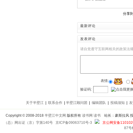
分享
最新评论
发表评论
请自觉遵守互联网相关的政策法
表情:
验证码:
关于半壁江
|
联系合作
|
半壁江顾问团
|
编辑团队
|
投稿须知
|
友
Copyright
©
2008-2018
半壁江中文网
版权所有
读书网
读书
站长：豪斯拉风 投稿信箱
（总）网出证（京）字第140号
京ICP备09063710号-3
京公网安备1101020
87