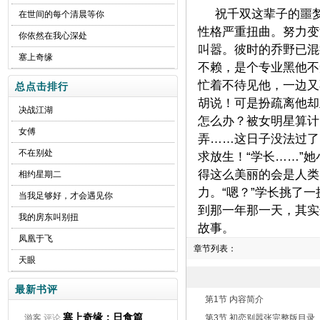
祝千双这辈子的噩
在世间的每个清晨等你
性格严重扭曲。努力变
你依然在我心深处
叫嚣。彼时的乔野已混
塞上奇缘
不赖，是个专业黑他不
忙着不待见他，一边又
总点击排行
胡说！可是扮疏离他却
决战江湖
怎么办？被女明星算计
女傅
弄……这日子没法过了
不在别处
求放生！“学长……”
得这么美丽的会是人类
相约星期二
力。“嗯？”学长挑了
当我足够好，才会遇见你
到那一年那一天，其实
我的房东叫别扭
故事。
凤凰于飞
章节列表：
天眼
最新书评
第1节 内容简介
塞上奇缘：日食篇
游客
评论
第3节 初恋别嚣张完整版目录