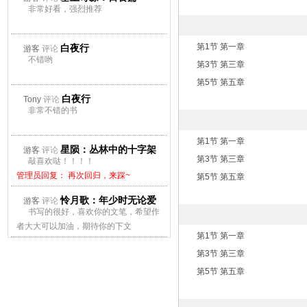
非常好看，强烈推荐
第1节 第一章
白夜行
游客
评论
不错哟
第3节 第三章
第5节 第五章
白夜行
Tony
评论
非常不错的书
第1节 第一章
星陨：丛林中的十字架
游客
评论
第3节 第三章
敲喜欢哒！！！！
管理员回复： 再次回归，来踩~
第5节 第五章
怜月歌：年少时无论爱
游客
评论
书写的很好，喜欢你的文笔，希望作
上谁都会痛
者大大可以加油，期待你的下文
第1节 第一章
管理员回复： 再次回归，来踩~
第3节 第三章
第5节 第五章