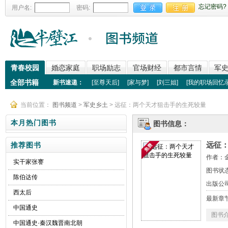
忘记密码?
用户名:
密码:
青春校园
婚恋家庭
职场励志
官场财经
都市言情
军
全部书籍
新书速递：
[
至尊天后
]
[
家与梦
]
[
刘三姐
]
[
我的职场回忆
当前位置：
图书频道
>
军史乡土
> 远征：两个天才狙击手的生死较量
本月热门图书
图书信息：
远征
推荐图书
作者：
实干家张謇
图书状
陈伯达传
出版公
西太后
最新章
中国通史
图书
中国通史·秦汉魏晋南北朝