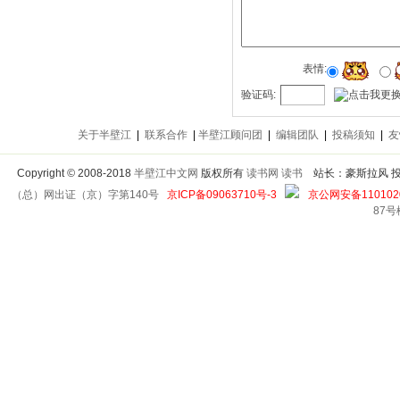
表情:
验证码:
关于半壁江
|
联系合作
|
半壁江顾问团
|
编辑团队
|
投稿须知
|
友
Copyright
©
2008-2018
半壁江中文网
版权所有
读书网
读书
站长：豪斯拉风 投稿信箱
（总）网出证（京）字第140号
京ICP备09063710号-3
京公网安备1101020
87