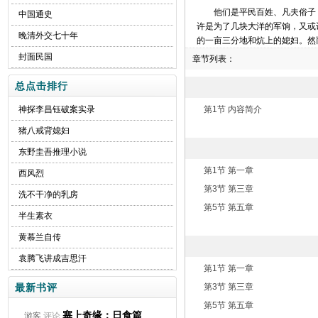
他们是平民百姓、凡夫俗子
中国通史
许是为了几块大洋的军饷，又或
晚清外交七十年
的一亩三分地和炕上的媳妇。然
封面民国
章节列表：
总点击排行
神探李昌钰破案实录
第1节 内容简介
猪八戒背媳妇
东野圭吾推理小说
第1节 第一章
西风烈
第3节 第三章
洗不干净的乳房
第5节 第五章
半生素衣
黄慕兰自传
袁腾飞讲成吉思汗
第1节 第一章
最新书评
第3节 第三章
第5节 第五章
塞上奇缘：日食篇
游客
评论