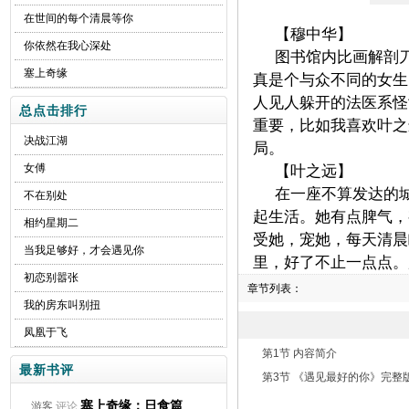
在世间的每个清晨等你
【穆中华】
你依然在我心深处
图书馆内比画解剖
塞上奇缘
真是个与众不同的女生
人见人躲开的法医系怪
总点击排行
重要，比如我喜欢叶之
决战江湖
局。
女傅
【叶之远】
在一座不算发达的
不在别处
起生活。她有点脾气，
相约星期二
受她，宠她，每天清晨
当我足够好，才会遇见你
里，好了不止一点点。
初恋别嚣张
章节列表：
我的房东叫别扭
凤凰于飞
第1节 内容简介
最新书评
第3节 《遇见最好的你》完整
塞上奇缘：日食篇
游客
评论