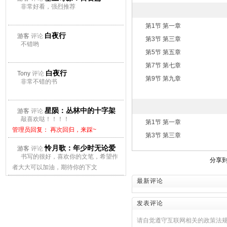
非常好看，强烈推荐
第1节 第一章
白夜行
游客
评论
第3节 第三章
不错哟
第5节 第五章
第7节 第七章
白夜行
Tony
评论
第9节 第九章
非常不错的书
星陨：丛林中的十字架
游客
评论
敲喜欢哒！！！！
第1节 第一章
管理员回复： 再次回归，来踩~
第3节 第三章
怜月歌：年少时无论爱
游客
评论
书写的很好，喜欢你的文笔，希望作
分享
上谁都会痛
者大大可以加油，期待你的下文
管理员回复： 再次回归，来踩~
最新评论
发表评论
请自觉遵守互联网相关的政策法