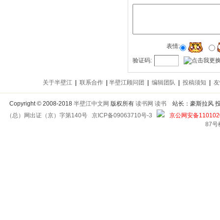
表情:
验证码:
关于半壁江
|
联系合作
|
半壁江顾问团
|
编辑团队
|
投稿须知
|
友
Copyright
©
2008-2018
半壁江中文网
版权所有
读书网
读书
站长：豪斯拉风 投稿信箱
（总）网出证（京）字第140号
京ICP备09063710号-3
京公网安备1101020
87