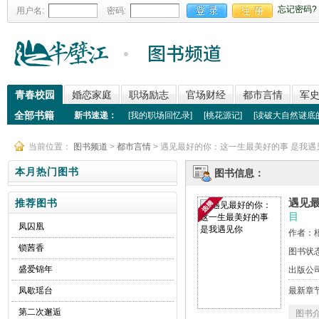
忘记密码?
用户名:
密码:
青春校园
婚恋家庭
职场励志
官场财经
都市言情
军
全部书籍
新书速递：
[
我的职场回忆录
]
[
桃花源记
]
[
读破大自然谜底
当前位置：
图书频道
>
都市言情
> 遇见最好的你：这一生最美好的事 是我遇
本月热门图书
图书信息：
遇见
推荐图书
目
凤囚凰
作者：
锁茜香
图书状
盛爱锦年
出版公
凤歇瑶台
最新章
第二次邂逅
图书