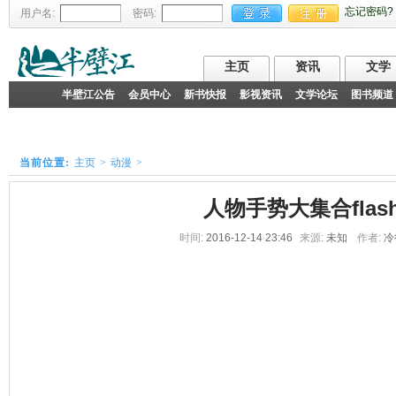
忘记密码?
用户名:
密码:
主页
资讯
文学
半壁江公告
会员中心
新书快报
影视资讯
文学论坛
图书频道
文化播报
文化纵横
天天书评
人物访谈
每日观察
锐眼聚焦
公告
:
故事汇
散文精选
短篇小说
现代诗歌
十四行诗
心情随笔
古
当前位置:
主页
>
动漫
>
名人幽默
家庭笑话
囧言囧语
爱漫画
办公室笑话
官场笑话
青春校园
婚恋家庭
职场励志
官场财经
都市言情
军史乡土
人物手势大集合flas
玄幻奇幻
武侠仙侠
都市异能
网游竞技
科幻灵异
军事历史
时间:
2016-12-14 23:46
来源:
未知
作者:
冷
作家作品集
短篇书库
精品美文专题
综合专题
剧本专栏
期刊
文学天地
生活空间
大千世界
社会方圆
管理区
新书推荐
影