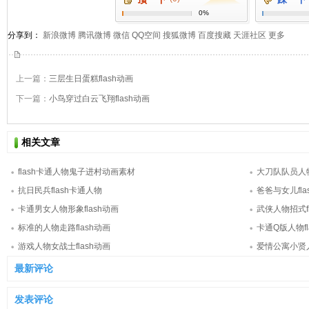
0%
分享到：
新浪微博
腾讯微博
微信
QQ空间
搜狐微博
百度搜藏
天涯社区
更多
上一篇：
三层生日蛋糕flash动画
下一篇：
小鸟穿过白云飞翔flash动画
相关文章
flash卡通人物鬼子进村动画素材
大刀队队员人物
抗日民兵flash卡通人物
爸爸与女儿fl
卡通男女人物形象flash动画
武侠人物招式fl
标准的人物走路flash动画
卡通Q版人物fl
游戏人物女战士flash动画
爱情公寓小贤人
最新评论
发表评论