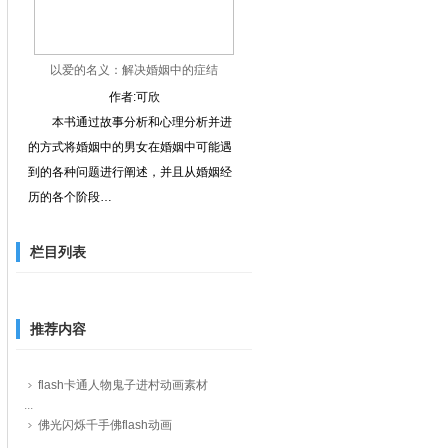
以爱的名义：解决婚姻中的症结
作者:可欣
本书通过故事分析和心理分析并进
的方式将婚姻中的男女在婚姻中可能遇
到的各种问题进行阐述，并且从婚姻经
历的各个阶段…
栏目列表
推荐内容
flash卡通人物鬼子进村动画素材
...
佛光闪烁千手佛flash动画
...