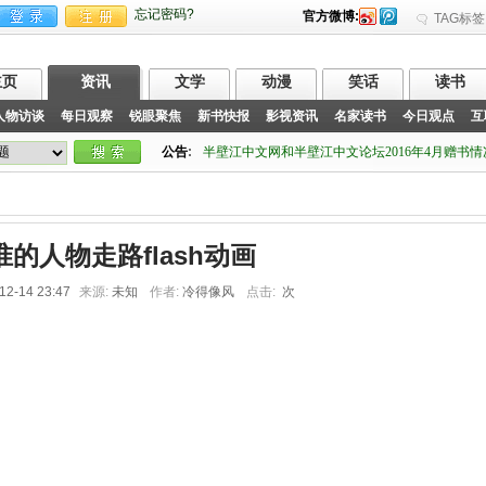
忘记密码?
官方微博:
TAG标签
主页
资讯
文学
动漫
笑话
读书
人物访谈
每日观察
锐眼聚焦
新书快报
影视资讯
名家读书
今日观点
互
公告
:
半壁江中文网和半壁江中文论坛2016年4月赠书
准的人物走路flash动画
12-14 23:47
来源:
未知
作者:
冷得像风
点击:
次