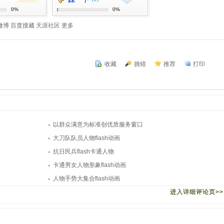
0%
0%
微博
百度搜藏
天涯社区
更多
收藏
挑错
推荐
打印
以群众满意为标准创优质服务窗口
大刀队队员人物flash动画
抗日民兵flash卡通人物
卡通男女人物形象flash动画
人物手势大集合flash动画
进入详细评论页>>