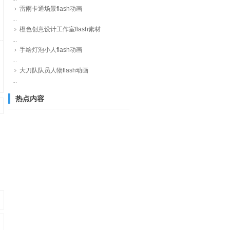
雷雨卡通场景flash动画
...
橙色创意设计工作室flash素材
...
手绘灯泡小人flash动画
...
大刀队队员人物flash动画
...
热点内容