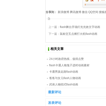
分享到：
新浪微博
腾讯微博
微信
QQ空间
搜狐
上一篇：
flash舞台开场灯光光效文字动画
下一篇：
鼠标交互点燃打火机flash动画
相关文章
24小时政府热线，值得点赞
flash卡通人物鬼子进村动画素材
卡通男孩走路flash动画
爸爸与女儿flash人物动画
武侠人物招式flash动画
最新评论
发表评论